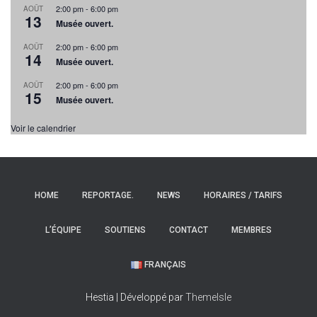
2:00 pm
-
6:00 pm
AOÛT
13
Musée ouvert.
2:00 pm
-
6:00 pm
AOÛT
14
Musée ouvert.
2:00 pm
-
6:00 pm
AOÛT
15
Musée ouvert.
Voir le calendrier
HOME
REPORTAGE.
NEWS
HORAIRES / TARIFS
L’ÉQUIPE
SOUTIENS
CONTACT
MEMBRES
FRANÇAIS
Hestia | Développé par
ThemeIsle