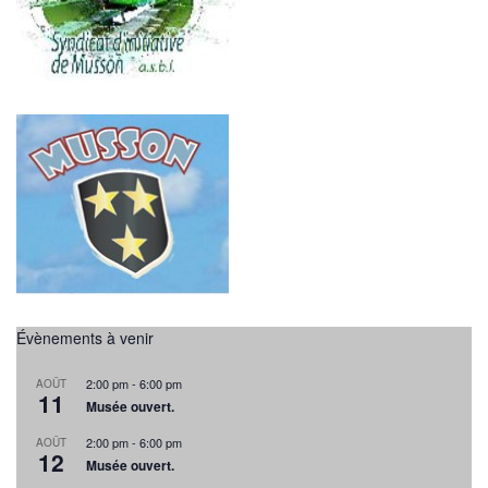
t
t
t
s
i
o
n
s
Évènements à venir
2:00 pm
-
6:00 pm
AOÛT
11
Musée ouvert.
2:00 pm
-
6:00 pm
AOÛT
12
Musée ouvert.