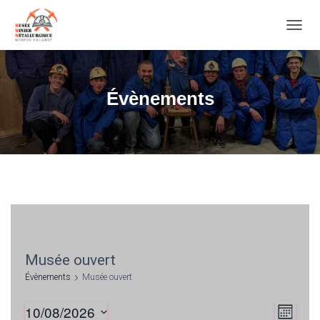
DÉPLI
LA
NAVIG
Évènements
Musée ouvert
Évènements
Musée ouvert
10/08/2026
N
N
M