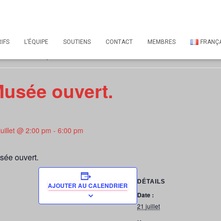
Tous les Évènements
IFS
L’ÉQUIPE
SOUTIENS
CONTACT
MEMBRES
FRANÇA
 évènement est passé.
usée ouvert.
juillet @ 2:00 pm
-
6:00 pm
sée ouvert.
DÉTAILS
AJOUTER AU CALENDRIER
Date :
21 juillet