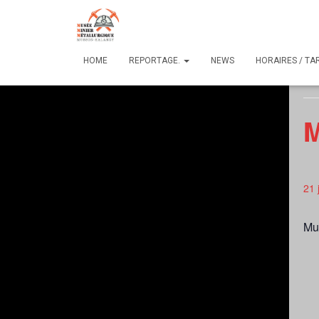
« 
HOME
REPORTAGE.
NEWS
HORAIRES / TAR
Cet
M
21 
Mu