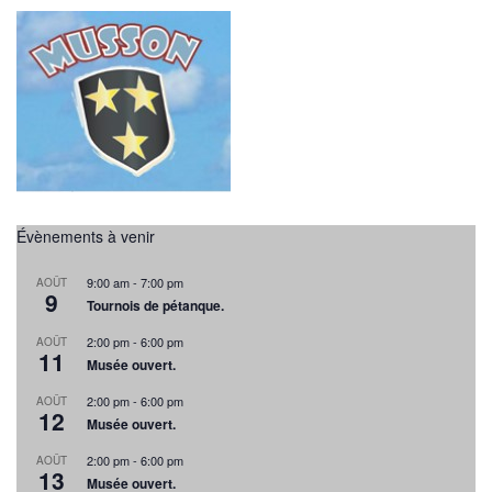
t
n
a
t
t
i
o
Évènements à venir
n
9:00 am
-
7:00 pm
AOÛT
9
Tournois de pétanque.
s
2:00 pm
-
6:00 pm
AOÛT
11
Musée ouvert.
2:00 pm
-
6:00 pm
AOÛT
12
Musée ouvert.
2:00 pm
-
6:00 pm
AOÛT
13
Musée ouvert.